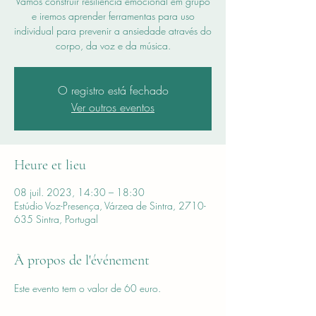
Vamos construir resiliência emocional em grupo
e iremos aprender ferramentas para uso
individual para prevenir a ansiedade através do
corpo, da voz e da música.
O registro está fechado
Ver outros eventos
Heure et lieu
08 juil. 2023, 14:30 – 18:30
Estúdio Voz-Presença, Várzea de Sintra, 2710-
635 Sintra, Portugal
À propos de l'événement
Este evento tem o valor de 60 euro.