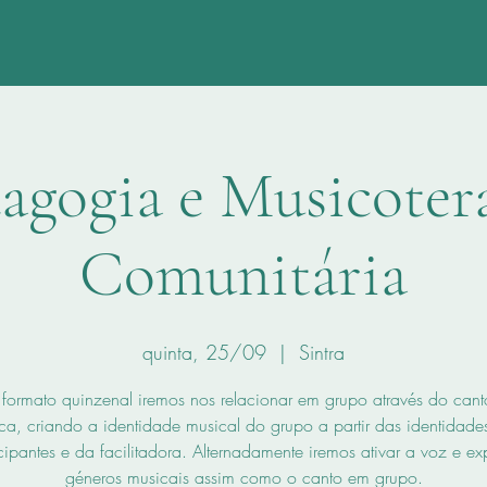
agogia e Musicoter
Comunitária
quinta, 25/09
  |  
Sintra
 formato quinzenal iremos nos relacionar em grupo através do cant
ca, criando a identidade musical do grupo a partir das identidade
cipantes e da facilitadora. Alternadamente iremos ativar a voz e ex
géneros musicais assim como o canto em grupo.