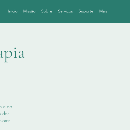
Início
Missão
Sobre
Serviços
Suporte
Mais
apia
o e da
s dos
plorar