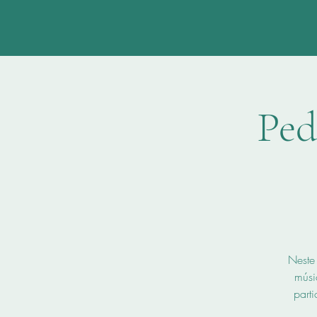
Ped
Neste
músi
parti