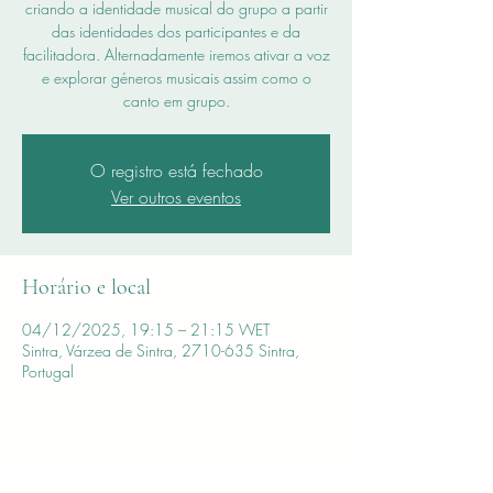
criando a identidade musical do grupo a partir
das identidades dos participantes e da
facilitadora. Alternadamente iremos ativar a voz
e explorar géneros musicais assim como o
canto em grupo.
O registro está fechado
Ver outros eventos
Horário e local
04/12/2025, 19:15 – 21:15 WET
Sintra, Várzea de Sintra, 2710-635 Sintra,
Portugal