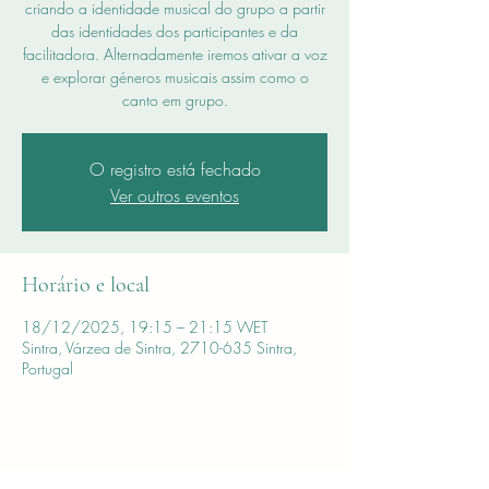
criando a identidade musical do grupo a partir
das identidades dos participantes e da
facilitadora. Alternadamente iremos ativar a voz
e explorar géneros musicais assim como o
canto em grupo.
O registro está fechado
Ver outros eventos
Horário e local
18/12/2025, 19:15 – 21:15 WET
Sintra, Várzea de Sintra, 2710-635 Sintra,
Portugal