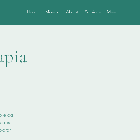
Home
Mission
About
Services
Mais
apia
o e da
s dos
plorar