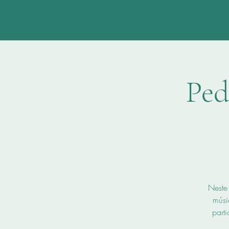
Ped
Neste
músi
parti