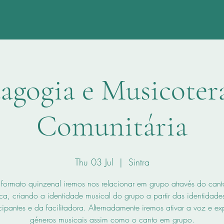
agogia e Musicoter
Comunitária
Thu 03 Jul
  |  
Sintra
 formato quinzenal iremos nos relacionar em grupo através do cant
ca, criando a identidade musical do grupo a partir das identidade
cipantes e da facilitadora. Alternadamente iremos ativar a voz e ex
géneros musicais assim como o canto em grupo.