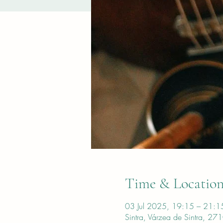
Time & Locatio
03 Jul 2025, 19:15 – 21:
Sintra, Várzea de Sintra, 271