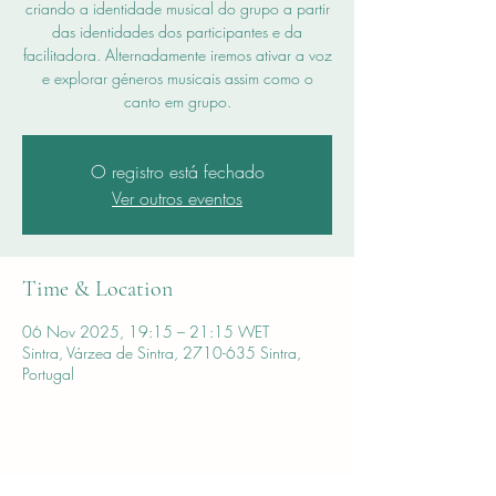
criando a identidade musical do grupo a partir
das identidades dos participantes e da
facilitadora. Alternadamente iremos ativar a voz
e explorar géneros musicais assim como o
canto em grupo.
O registro está fechado
Ver outros eventos
Time & Location
06 Nov 2025, 19:15 – 21:15 WET
Sintra, Várzea de Sintra, 2710-635 Sintra,
Portugal