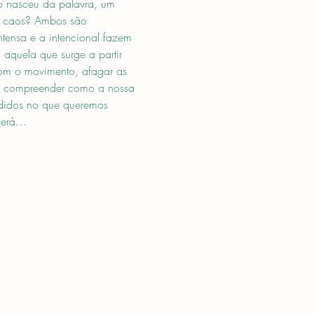
so nasceu da palavra, um 
 caos? Ambos são 
ntensa e a intencional fazem 
aquela que surge a partir 
 com o movimento, afagar as 
 e compreender como a nossa 
ndidos no que queremos 
oderá…